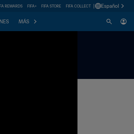
|
Español
IFA REWARDS
FIFA+
FIFA STORE
FIFA COLLECT
ONES
MÁS