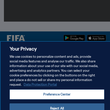
Your Privacy
POLÍTICA DE PRIVACIDAD
We use cookies to personalize content and ads, provide
TÉRMINOS DE SERVICIO
social media features and analyse our traffic. We also share
information about your use of our site with our social media,
AJUSTAR LA CONFIGURACIÓN DE LAS COOKIES
advertising and analytics partners. You can select your
cookie preferences by clicking on the buttons on the right
Copyright © 1994 - 2026 FIFA. Todos los derechos reservados.
and place a do not sell or share my personal information
request.
Data Protection Portal
Preference Center
Reject All