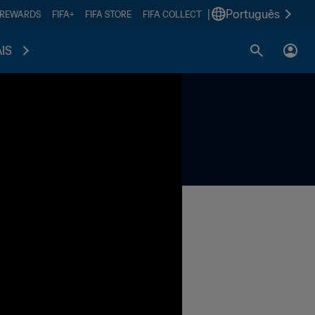
|
Português
 REWARDS
FIFA+
FIFA STORE
FIFA COLLECT
IS