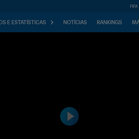
FIFA
S E ESTATÍSTICAS
NOTÍCIAS
RANKINGS
MA