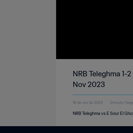
NRB Teleghma 1-2 
Nov 2023
18 de nov de 2023
2minuto 7seg
NRB Teleghma vs E Sour El Ghoz