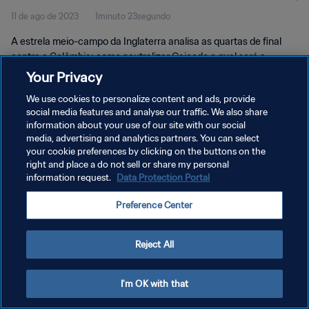
11 de ago de 2023
1minuto 23segundo
A estrela meio-campo da Inglaterra analisa as quartas de final
contra a Colômbia: como neutralizar Caicedo e qual será a
influência da torcida sul-americana.
Your Privacy
We use cookies to personalize content and ads, provide
social media features and analyse our traffic. We also share
information about your use of our site with our social
media, advertising and analytics partners. You can select
your cookie preferences by clicking on the buttons on the
POLÍTICA DE PRIVACIDADE
right and place a do not sell or share my personal
information request.
Data Protection Portal
TERMOS DE SERVIÇO
Preference Center
ADMINISTRAR AS PREFERÊNCIAS DE COOKIES
Copyright © 1994-2026 FIFA. Todos os direitos reservados.
Reject All
I'm OK with that