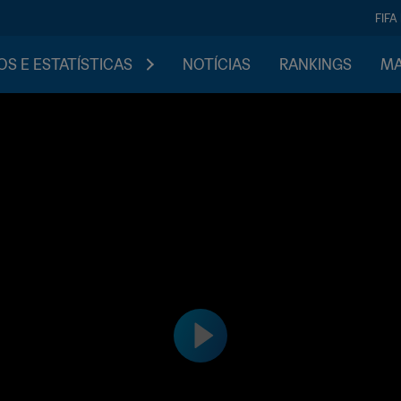
FIFA
S E ESTATÍSTICAS
NOTÍCIAS
RANKINGS
MA