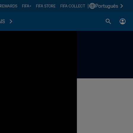
|
Português
 REWARDS
FIFA+
FIFA STORE
FIFA COLLECT
IS