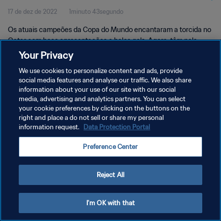
17 de dez de 2022
1minuto 43segundo
Os atuais campeões da Copa do Mundo encantaram a torcida no
Qatar com boas apresentações e belos gols. Agora, têm pela
frente a Argentina na final deste domingo, dia 18 de dezembro.
Your Privacy
We use cookies to personalize content and ads, provide
social media features and analyse our traffic. We also share
information about your use of our site with our social
media, advertising and analytics partners. You can select
your cookie preferences by clicking on the buttons on the
POLÍTICA DE PRIVACIDADE
right and place a do not sell or share my personal
information request.
Data Protection Portal
TERMOS DE SERVIÇO
Preference Center
ADMINISTRAR AS PREFERÊNCIAS DE COOKIES
Copyright © 1994-2026 FIFA. Todos os direitos reservados.
Reject All
I'm OK with that