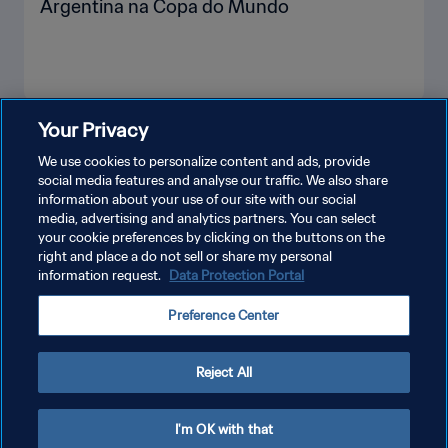
Argentina na Copa do Mundo
Your Privacy
VEJA MAIS
We use cookies to personalize content and ads, provide
social media features and analyse our traffic. We also share
information about your use of our site with our social
media, advertising and analytics partners. You can select
your cookie preferences by clicking on the buttons on the
right and place a do not sell or share my personal
information request.
Data Protection Portal
POLÍTICA DE PRIVACIDADE
Preference Center
TERMOS DE SERVIÇO
ADMINISTRAR AS PREFERÊNCIAS DE COOKIES
Reject All
Copyright © 1994-2026 FIFA. Todos os direitos reservados.
I'm OK with that