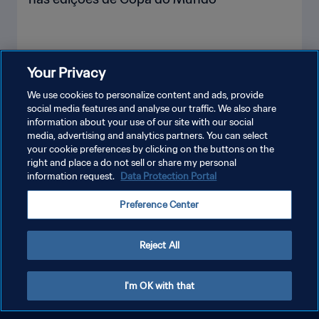
Your Privacy
VEJA MAIS
We use cookies to personalize content and ads, provide
social media features and analyse our traffic. We also share
information about your use of our site with our social
media, advertising and analytics partners. You can select
your cookie preferences by clicking on the buttons on the
right and place a do not sell or share my personal
information request.
Data Protection Portal
POLÍTICA DE PRIVACIDADE
Preference Center
TERMOS DE SERVIÇO
ADMINISTRAR AS PREFERÊNCIAS DE COOKIES
Reject All
Copyright © 1994-2026 FIFA. Todos os direitos reservados.
I'm OK with that