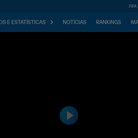
FIFA
S E ESTATÍSTICAS
NOTÍCIAS
RANKINGS
MA