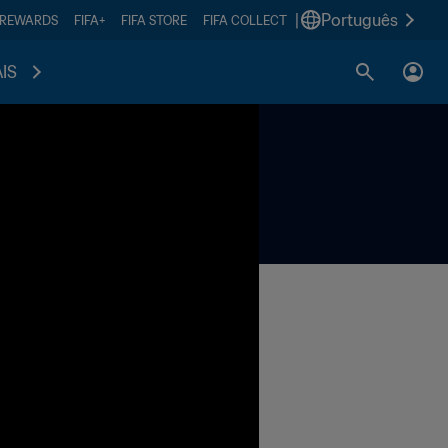
|
Português
 REWARDS
FIFA+
FIFA STORE
FIFA COLLECT
IS