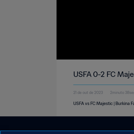
USFA 0-2 FC Majes
21 de out de 2023
2minuto 38se
USFA vs FC Majestic | Burkina F