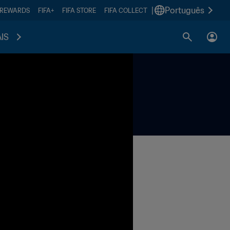
|
Português
 REWARDS
FIFA+
FIFA STORE
FIFA COLLECT
IS