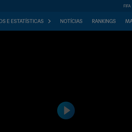
FIFA
S E ESTATÍSTICAS
NOTÍCIAS
RANKINGS
MA