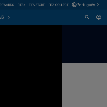
|
Português
 REWARDS
FIFA+
FIFA STORE
FIFA COLLECT
IS