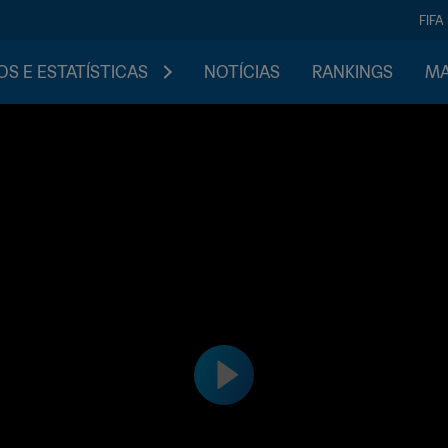
FIFA
S E ESTATÍSTICAS
NOTÍCIAS
RANKINGS
MA