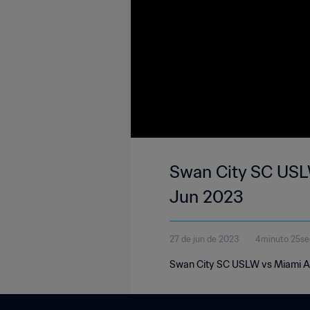
Swan City SC USLW
Jun 2023
27 de jun de 2023
4minuto 25s
Swan City SC USLW vs Miami At