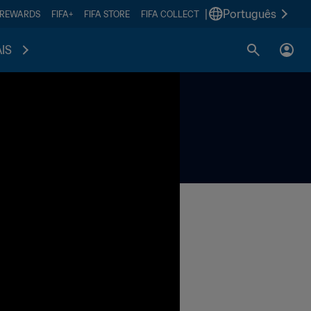
|
Português
 REWARDS
FIFA+
FIFA STORE
FIFA COLLECT
IS