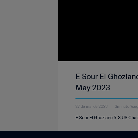
E Sour El Ghozlan
May 2023
27 de mai de 2023
3minuto 7se
E Sour El Ghozlane 5-3 US Chao