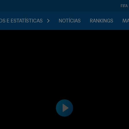
FIFA
S E ESTATÍSTICAS
NOTÍCIAS
RANKINGS
MA