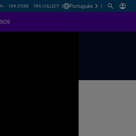
|
Português
|
FA+
FIFA STORE
FIFA COLLECT
SSOS