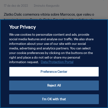
17 de dez de 2022
2minuto 4segundo
Zlatko Dalic comemora vitória sobre Marrocos, que valeu o
terceiro lugar na Copa do Qatar. Em entrevista coletiva, ele
também deu seu palpite para a final entre Argentina e França.
Your Privacy
We use cookies to personalize content and ads, provide
social media features and analyse our traffic. We also share
information about your use of our site with our social
media, advertising and analytics partners. You can select
your cookie preferences by clicking on the buttons on the
POLÍTICA DE PRIVACIDADE
right and place a do not sell or share my personal
information request.
Data Protection Portal
TERMOS DE SERVIÇO
Preference Center
ADMINISTRAR AS PREFERÊNCIAS DE COOKIES
Copyright © 1994-2026 FIFA. Todos os direitos reservados.
Reject All
I'm OK with that