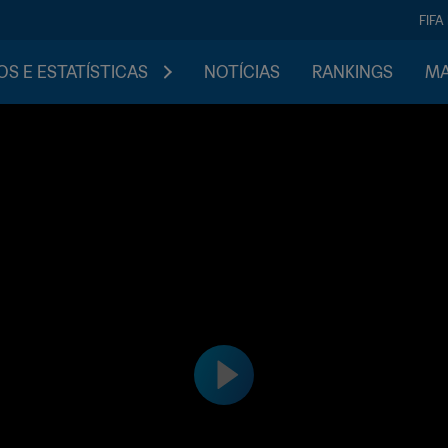
FIFA
S E ESTATÍSTICAS
NOTÍCIAS
RANKINGS
MA