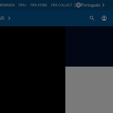
|
Português
 REWARDS
FIFA+
FIFA STORE
FIFA COLLECT
IS