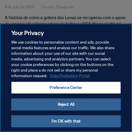
6 de ago de 2023
2minuto 32segundo
A história de como a goleira das Leoas se recuperou com o apoio
de amigos e familiares e hoje ela brilha na FIFA Women's World
Cup™.
Your Privacy
We use cookies to personalize content and ads, provide
social media features and analyse our traffic. We also share
information about your use of our site with our social
media, advertising and analytics partners. You can select
your cookie preferences by clicking on the buttons on the
POLÍTICA DE PRIVACIDADE
right and place a do not sell or share my personal
information request.
Data Protection Portal
TERMOS DE SERVIÇO
Preference Center
ADMINISTRAR AS PREFERÊNCIAS DE COOKIES
Copyright © 1994-2026 FIFA. Todos os direitos reservados.
Reject All
I'm OK with that