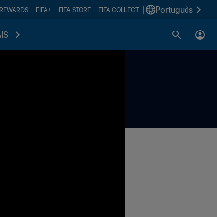
|
Português
 REWARDS
FIFA+
FIFA STORE
FIFA COLLECT
IS