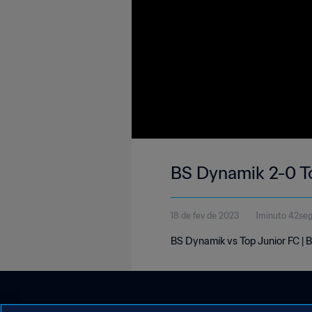
BS Dynamik 2-0 To
18 de fev de 2023
1minuto 42se
BS Dynamik vs Top Junior FC | B