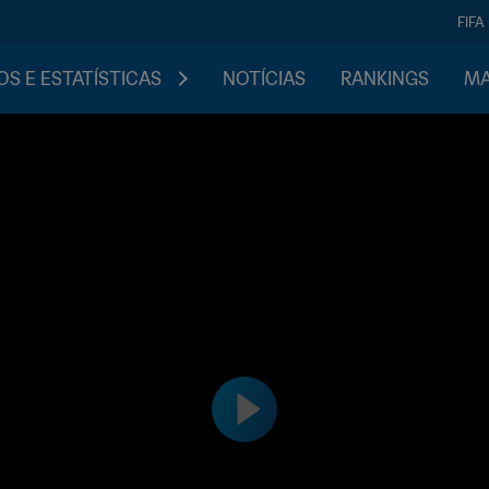
FIFA
S E ESTATÍSTICAS
NOTÍCIAS
RANKINGS
MA