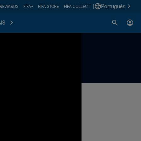
|
Português
 REWARDS
FIFA+
FIFA STORE
FIFA COLLECT
IS