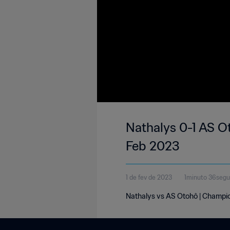
Nathalys 0-1 AS O
Feb 2023
1 de fev de 2023
1minuto 36seg
Nathalys vs AS Otohô | Champio