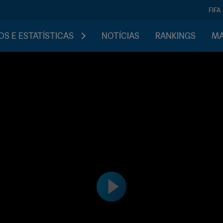
FIFA
S E ESTATÍSTICAS
NOTÍCIAS
RANKINGS
MA