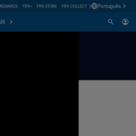
|
Português
 REWARDS
FIFA+
FIFA STORE
FIFA COLLECT
IS