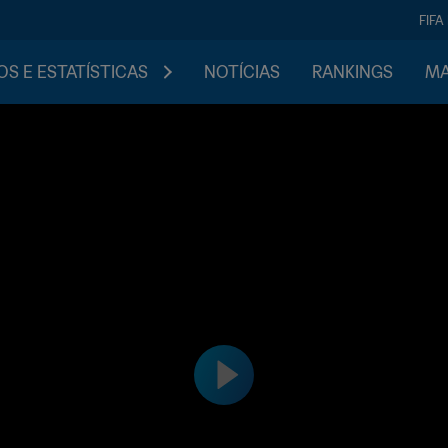
FIFA
S E ESTATÍSTICAS
NOTÍCIAS
RANKINGS
MA