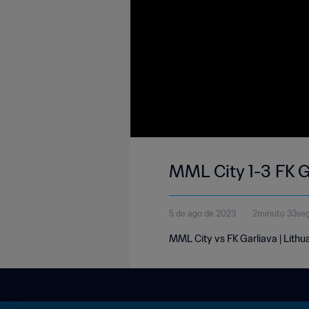
MML City 1-3 FK G
5 de ago de 2023
2minuto 33se
MML City vs FK Garliava | Lith