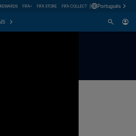
|
Português
 REWARDS
FIFA+
FIFA STORE
FIFA COLLECT
IS