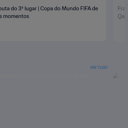
puta do 3º lugar | Copa do Mundo FIFA de
Fran
res momentos
Qat
VER TUDO