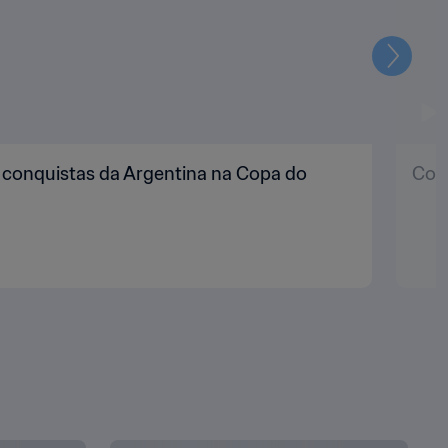
Seguin
s conquistas da Argentina na Copa do
Copa
VER TUDO