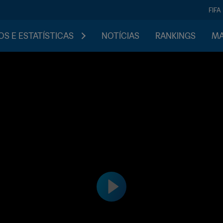
FIFA
S E ESTATÍSTICAS
NOTÍCIAS
RANKINGS
MA