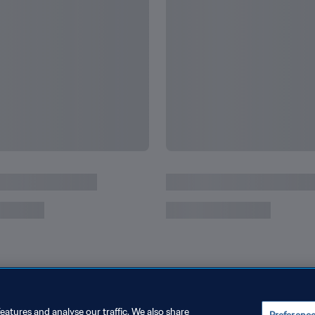
o, e quais ele ainda
Os recordes e conquista
do Mundo
eatures and analyse our traffic. We also share