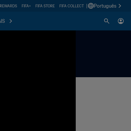
|
Português
 REWARDS
FIFA+
FIFA STORE
FIFA COLLECT
IS