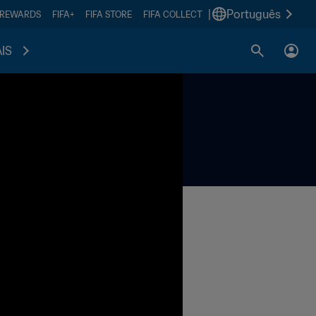
|
Português
 REWARDS
FIFA+
FIFA STORE
FIFA COLLECT
IS