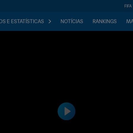
FIFA
S E ESTATÍSTICAS
NOTÍCIAS
RANKINGS
MA