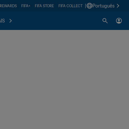
|
Português
 REWARDS
FIFA+
FIFA STORE
FIFA COLLECT
IS