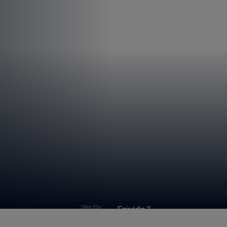
29m 25s
Episódio 3
tos Brincarem | Bases
Sonho de Criança | Bases