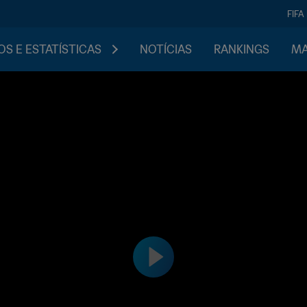
FIFA
S E ESTATÍSTICAS
NOTÍCIAS
RANKINGS
MA