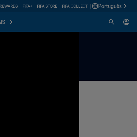
|
Português
 REWARDS
FIFA+
FIFA STORE
FIFA COLLECT
IS