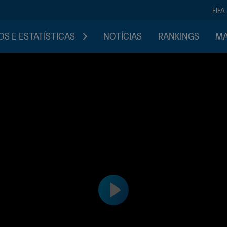
FIFA
S E ESTATÍSTICAS
NOTÍCIAS
RANKINGS
MA