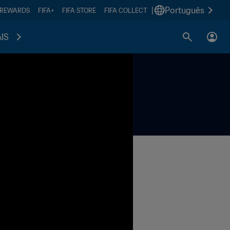
|
Português
 REWARDS
FIFA+
FIFA STORE
FIFA COLLECT
IS