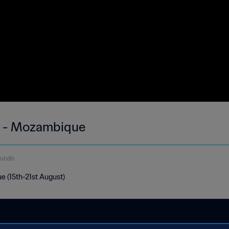
k - Mozambique
gundo
 (15th-21st August)