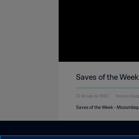
Saves of the Wee
22 de ago de 2022
1minuto 6se
Saves of the Week - Mozambique