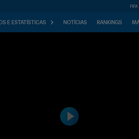
FIFA
S E ESTATÍSTICAS
NOTÍCIAS
RANKINGS
MA