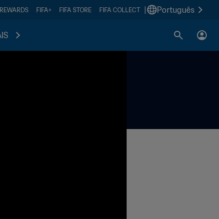
|
Português
 REWARDS
FIFA+
FIFA STORE
FIFA COLLECT
IS