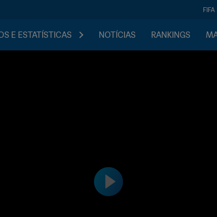
FIFA
S E ESTATÍSTICAS
NOTÍCIAS
RANKINGS
MA