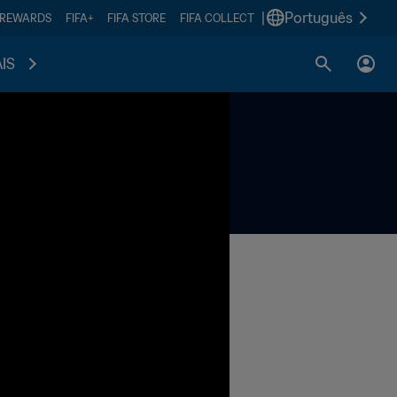
|
Português
 REWARDS
FIFA+
FIFA STORE
FIFA COLLECT
IS