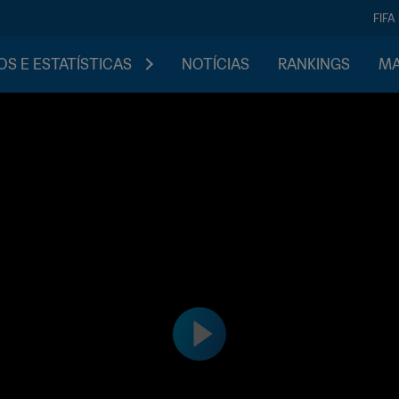
FIFA
S E ESTATÍSTICAS
NOTÍCIAS
RANKINGS
MA