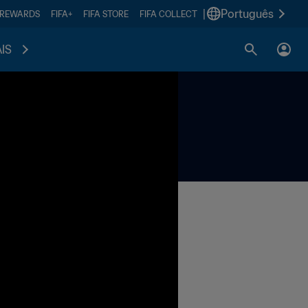
|
Português
 REWARDS
FIFA+
FIFA STORE
FIFA COLLECT
IS