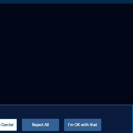
e Center
Reject All
I'm OK with that