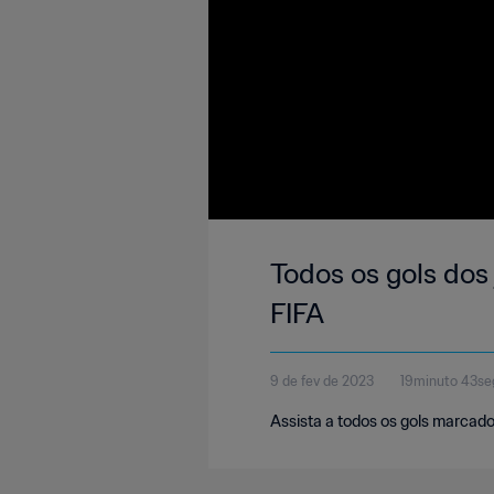
Todos os gols do
FIFA
9 de fev de 2023
19minuto 43s
Assista a todos os gols marcad