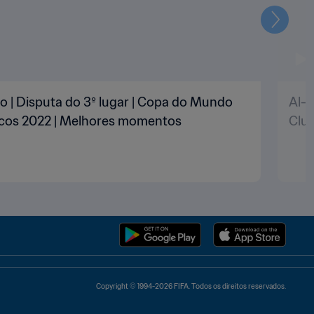
Seguin
o | Disputa do 3º lugar | Copa do Mundo
Al-A
ocos 2022 | Melhores momentos
Clu
Copyright © 1994-2026 FIFA. Todos os direitos reservados.