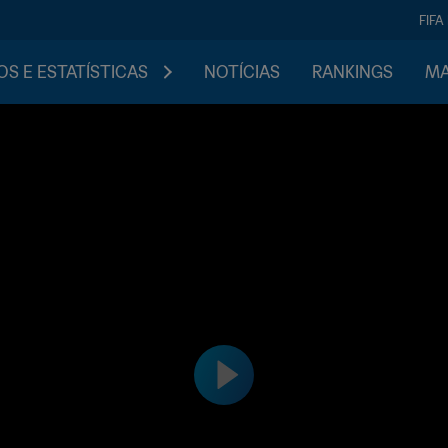
FIFA
S E ESTATÍSTICAS
NOTÍCIAS
RANKINGS
MA