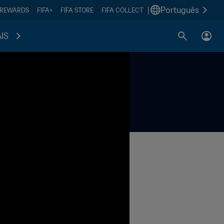
|
Português
 REWARDS
FIFA+
FIFA STORE
FIFA COLLECT
IS