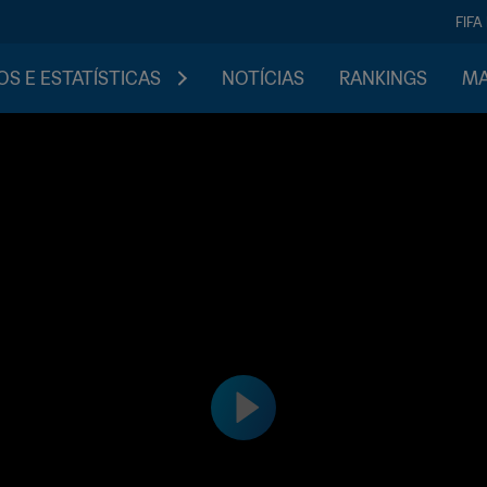
FIFA
S E ESTATÍSTICAS
NOTÍCIAS
RANKINGS
MA