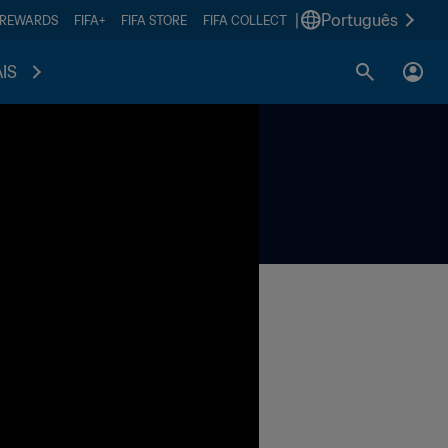
|
Português
 REWARDS
FIFA+
FIFA STORE
FIFA COLLECT
IS