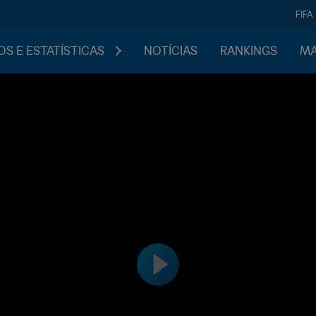
FIFA
S E ESTATÍSTICAS
NOTÍCIAS
RANKINGS
MA