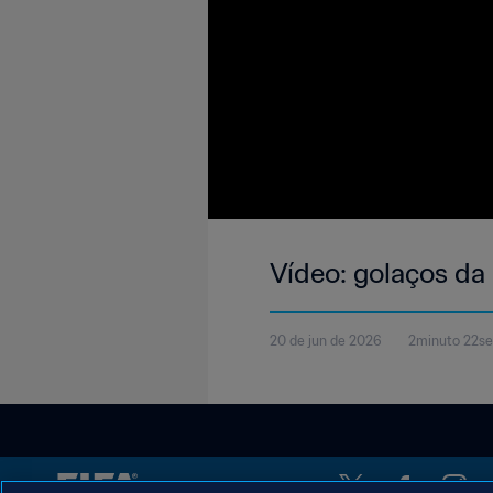
Vídeo: golaços d
20 de jun de 2026
2minuto 22s