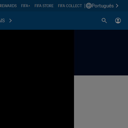
|
Português
 REWARDS
FIFA+
FIFA STORE
FIFA COLLECT
IS