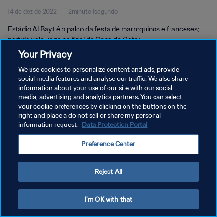
14 de dez de 2022
2minuto 1segundo
Estádio Al Bayt é o palco da festa de marroquinos e franceses;
partida vale vaga na final da Copa do Qatar.
Your Privacy
We use cookies to personalize content and ads, provide
social media features and analyse our traffic. We also share
information about your use of our site with our social
media, advertising and analytics partners. You can select
POLÍTICA DE PRIVACIDADE
your cookie preferences by clicking on the buttons on the
right and place a do not sell or share my personal
TERMOS DE SERVIÇO
information request.
Data Protection Portal
ADMINISTRAR AS PREFERÊNCIAS DE COOKIES
Preference Center
Copyright © 1994-2026 FIFA. Todos os direitos reservados.
Reject All
I'm OK with that