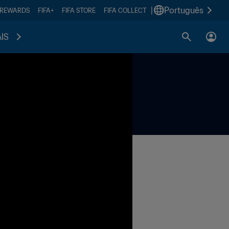
|
Português
 REWARDS
FIFA+
FIFA STORE
FIFA COLLECT
IS