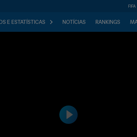
FIFA
S E ESTATÍSTICAS
NOTÍCIAS
RANKINGS
MA