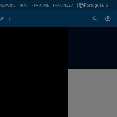
|
Português
 REWARDS
FIFA+
FIFA STORE
FIFA COLLECT
IS