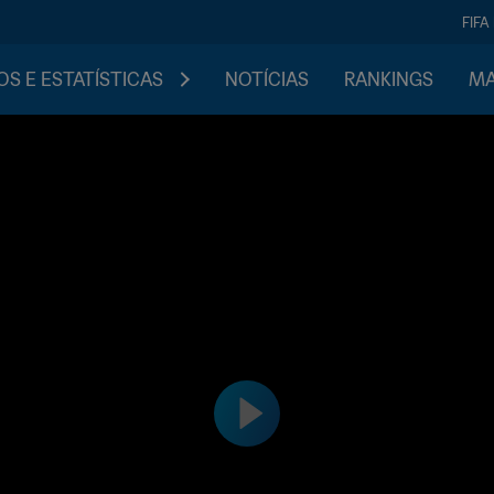
FIFA
S E ESTATÍSTICAS
NOTÍCIAS
RANKINGS
MA