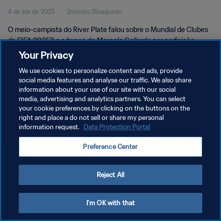
4 de abr de 2025
2minuto 35segundo
O meio-campista do River Plate falou sobre o Mundial de Clubes
da FIFA 2025™ e a busca de Marcelo Gallardo por perfeição.
Your Privacy
We use cookies to personalize content and ads, provide
social media features and analyse our traffic. We also share
information about your use of our site with our social
media, advertising and analytics partners. You can select
POLÍTICA DE PRIVACIDADE
your cookie preferences by clicking on the buttons on the
right and place a do not sell or share my personal
TERMOS DE SERVIÇO
information request.
Data Protection Portal
ADMINISTRAR AS PREFERÊNCIAS DE COOKIES
Preference Center
Copyright © 1994-2026 FIFA. Todos os direitos reservados.
Reject All
I'm OK with that