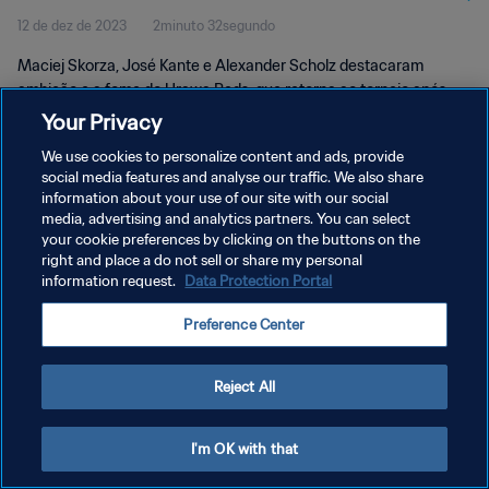
12 de dez de 2023
2minuto 32segundo
2023™
Maciej Skorza, José Kante e Alexander Scholz destacaram
ambição e a fome do Urawa Reds, que retorna ao torneio após
seis anos de ausência.
Your Privacy
We use cookies to personalize content and ads, provide
social media features and analyse our traffic. We also share
information about your use of our site with our social
media, advertising and analytics partners. You can select
your cookie preferences by clicking on the buttons on the
POLÍTICA DE PRIVACIDADE
right and place a do not sell or share my personal
information request.
Data Protection Portal
TERMOS DE SERVIÇO
Preference Center
ADMINISTRAR AS PREFERÊNCIAS DE COOKIES
Copyright © 1994-2026 FIFA. Todos os direitos reservados.
Reject All
I'm OK with that