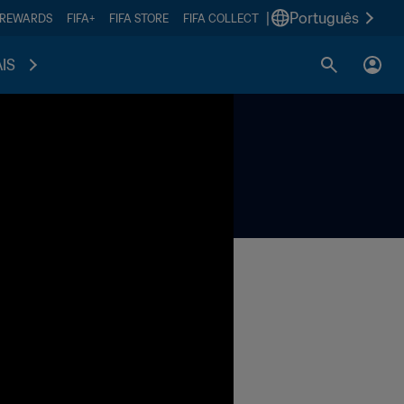
|
Português
 REWARDS
FIFA+
FIFA STORE
FIFA COLLECT
IS