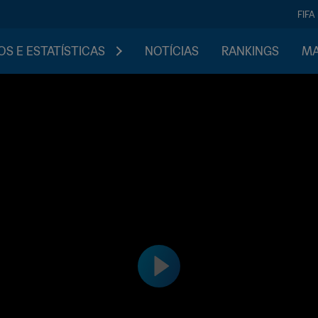
FIFA
S E ESTATÍSTICAS
NOTÍCIAS
RANKINGS
MA