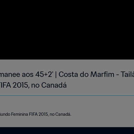
manee aos 45+2' | Costa do Marfim - Tail
IFA 2015, no Canadá
Mundo Feminina FIFA 2015, no Canadá.