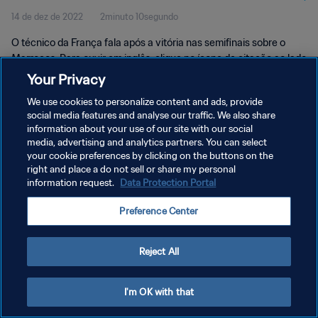
14 de dez de 2022
2minuto 10segundo
O técnico da França fala após a vitória nas semifinais sobre o
Marrocos. Para ouvir em inglês, clique no ícone de citação ao lado
do controle de volume e selecione 'Inglês' no menu drop-down.
Your Privacy
We use cookies to personalize content and ads, provide
social media features and analyse our traffic. We also share
information about your use of our site with our social
media, advertising and analytics partners. You can select
your cookie preferences by clicking on the buttons on the
POLÍTICA DE PRIVACIDADE
right and place a do not sell or share my personal
information request.
Data Protection Portal
TERMOS DE SERVIÇO
Preference Center
ADMINISTRAR AS PREFERÊNCIAS DE COOKIES
Copyright © 1994-2026 FIFA. Todos os direitos reservados.
Reject All
I'm OK with that