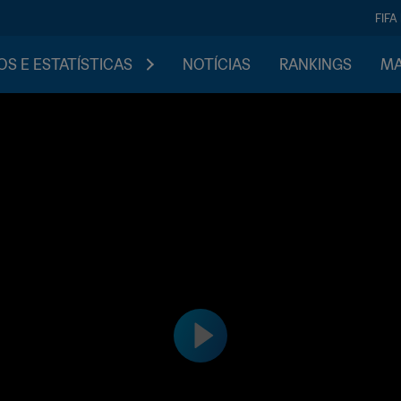
FIFA
S E ESTATÍSTICAS
NOTÍCIAS
RANKINGS
MA