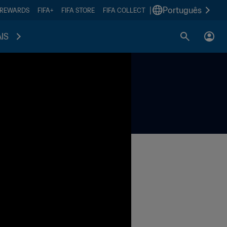
|
Português
 REWARDS
FIFA+
FIFA STORE
FIFA COLLECT
IS