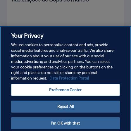
Your Privacy
VEJA MAIS
We use cookies to personalize content and ads, provide
social media features and analyse our traffic. We also share
information about your use of our site with our social
media, advertising and analytics partners. You can select
your cookie preferences by clicking on the buttons on the
right and place a do not sell or share my personal
information request.
Data Protection Portal
POLÍTICA DE PRIVACIDADE
Preference Center
TERMOS DE SERVIÇO
ADMINISTRAR AS PREFERÊNCIAS DE COOKIES
Reject All
Copyright © 1994-2026 FIFA. Todos os direitos reservados.
I'm OK with that