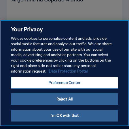
Your Privacy
VEJA MAIS
We use cookies to personalize content and ads, provide
social media features and analyse our traffic. We also share
information about your use of our site with our social
media, advertising and analytics partners. You can select
your cookie preferences by clicking on the buttons on the
right and place a do not sell or share my personal
information request.
Data Protection Portal
POLÍTICA DE PRIVACIDADE
Preference Center
TERMOS DE SERVIÇO
ADMINISTRAR AS PREFERÊNCIAS DE COOKIES
Reject All
Copyright © 1994-2026 FIFA. Todos os direitos reservados.
I'm OK with that