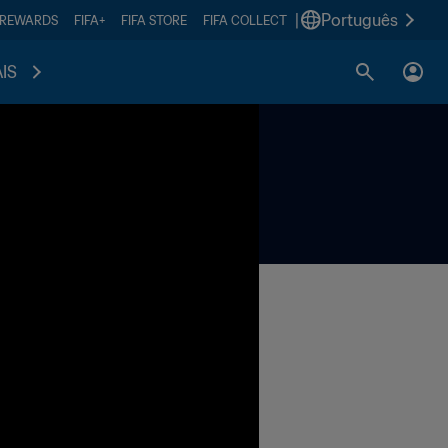
|
Português
 REWARDS
FIFA+
FIFA STORE
FIFA COLLECT
IS