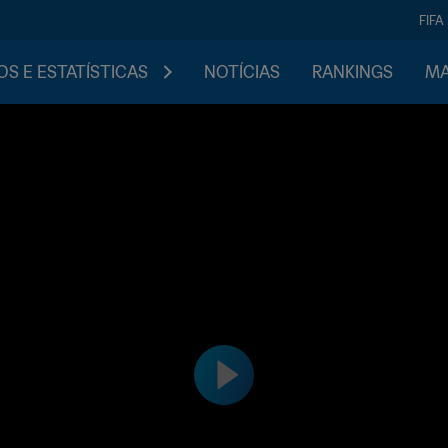
FIFA
S E ESTATÍSTICAS
NOTÍCIAS
RANKINGS
MA