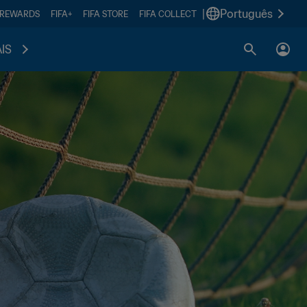
|
Português
 REWARDS
FIFA+
FIFA STORE
FIFA COLLECT
IS