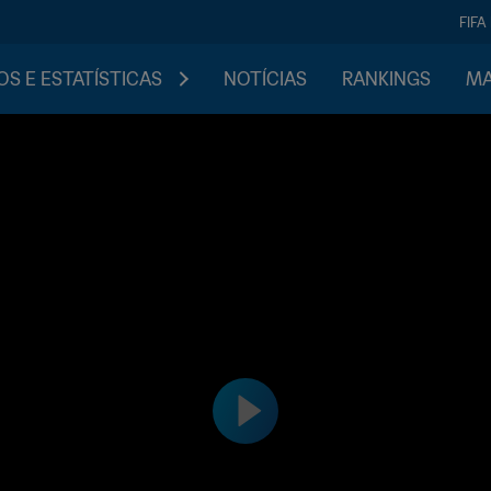
FIFA
S E ESTATÍSTICAS
NOTÍCIAS
RANKINGS
MA