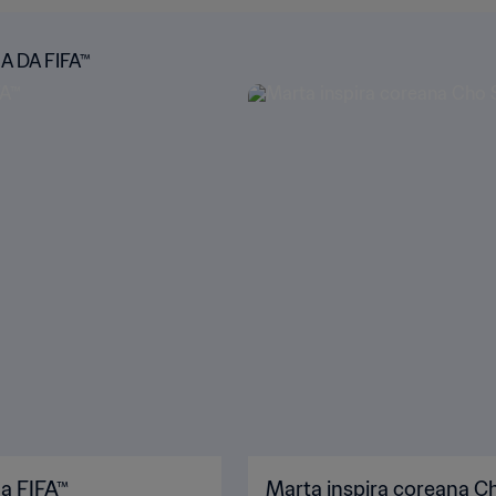
 DA FIFA™
da FIFA™
Marta inspira coreana 