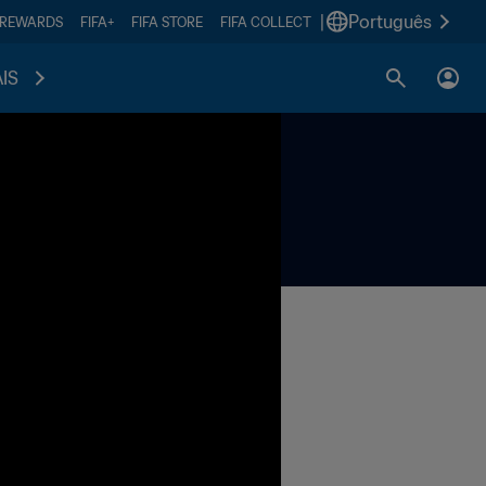
|
Português
 REWARDS
FIFA+
FIFA STORE
FIFA COLLECT
IS