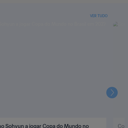
VER TUDO
Seguin
Cho Sohyun a jogar Copa do Mundo no
Como