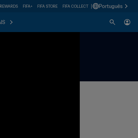
|
Português
 REWARDS
FIFA+
FIFA STORE
FIFA COLLECT
IS