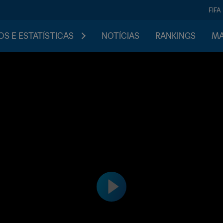
FIFA
S E ESTATÍSTICAS
NOTÍCIAS
RANKINGS
MA