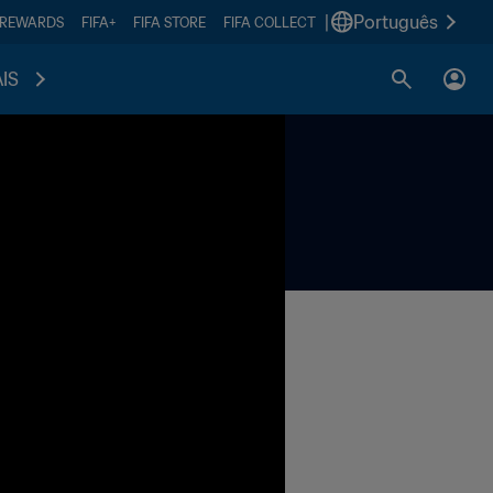
|
Português
 REWARDS
FIFA+
FIFA STORE
FIFA COLLECT
IS