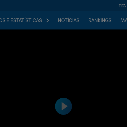
FIFA
S E ESTATÍSTICAS
NOTÍCIAS
RANKINGS
MA