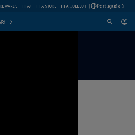
|
Português
 REWARDS
FIFA+
FIFA STORE
FIFA COLLECT
IS