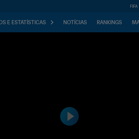
FIFA
S E ESTATÍSTICAS
NOTÍCIAS
RANKINGS
MA