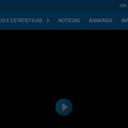
FIFA
S E ESTATÍSTICAS
NOTÍCIAS
RANKINGS
MA