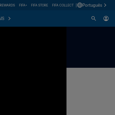
|
Português
 REWARDS
FIFA+
FIFA STORE
FIFA COLLECT
IS