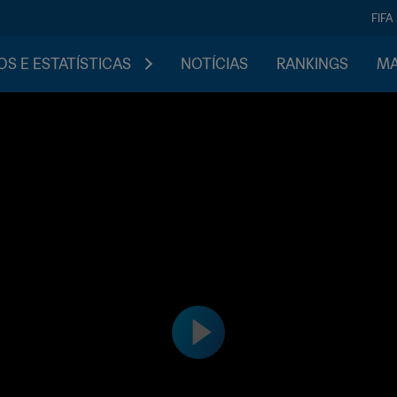
FIFA
S E ESTATÍSTICAS
NOTÍCIAS
RANKINGS
MA