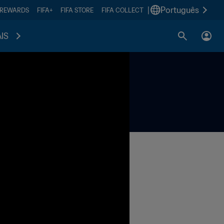
|
Português
 REWARDS
FIFA+
FIFA STORE
FIFA COLLECT
IS