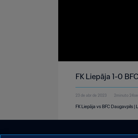
FK Liepāja 1-0 BFC
23 de abr de 2023
2minuto 24s
FK Liepāja vs BFC Daugavpils | La