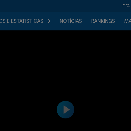
FIFA
S E ESTATÍSTICAS
NOTÍCIAS
RANKINGS
MA