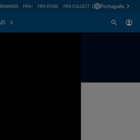
|
Português
 REWARDS
FIFA+
FIFA STORE
FIFA COLLECT
IS